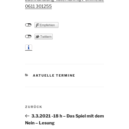
0611 301255
KATEGORIEN
AKTUELLE TERMINE
Beitragsnavigation
Vorheriger
ZURÜCK
Beitrag
3.3.2021 -18 h – Das Spiel mit dem
Nein – Lesung