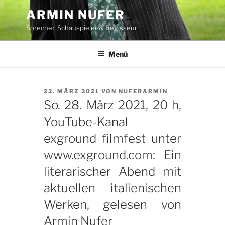
Zum
ARMIN NUFER
Inhalt
Sprecher, Schauspieler & Regisseur
springen
Menü
VERÖFFENTLICHT
22. MÄRZ 2021
VON
NUFERARMIN
AM
So. 28. März 2021, 20 h,
YouTube-Kanal
exground filmfest unter
www.exground.com: Ein
literarischer Abend mit
aktuellen italienischen
Werken, gelesen von
Armin Nufer